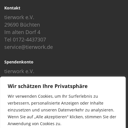
Kontakt
tierwork e.V.
29690 Büchten
Im alten Dorf 4
Tel 0172-4437307
service@tierwork.de
Spendenkonto
tierwork e.V.
Volksbank
Wir schätzen Ihre Privatsphäre
BLZ: 24060300
Konto: 4902218000
Wir verwenden Cookies, um Ihr Surferlebnis zu
IBAN: DE68240603004902218000
verbessern, personalisierte Anzeigen oder Inhalte
BIC: GENODEF1NBU
einzusetzen und unseren Datenverkehr zu analysieren.
Wenn Sie auf „Alle akzeptieren" klicken, stimmen Sie der
Anwendung von Cookies zu.