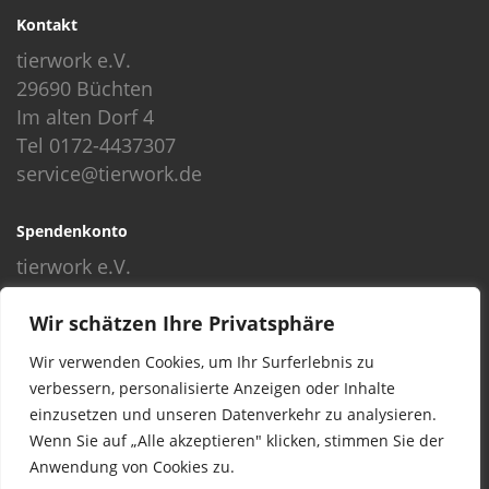
Kontakt
tierwork e.V.
29690 Büchten
Im alten Dorf 4
Tel 0172-4437307
service@tierwork.de
Spendenkonto
tierwork e.V.
Volksbank
Wir schätzen Ihre Privatsphäre
BLZ: 24060300
Konto: 4902218000
Wir verwenden Cookies, um Ihr Surferlebnis zu
IBAN: DE68240603004902218000
verbessern, personalisierte Anzeigen oder Inhalte
BIC: GENODEF1NBU
einzusetzen und unseren Datenverkehr zu analysieren.
Wenn Sie auf „Alle akzeptieren" klicken, stimmen Sie der
Anwendung von Cookies zu.