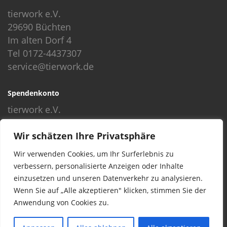
tierwork e.V.
29690 Büchten
Im alten Dorf 4
Tel 0172-4437307
service@tierwork.de
Spendenkonto
tierwork e.V.
Volksbank
Wir schätzen Ihre Privatsphäre
BLZ: 24060300
Konto: 4902218000
Wir verwenden Cookies, um Ihr Surferlebnis zu
IBAN: DE68240603004902218000
verbessern, personalisierte Anzeigen oder Inhalte
BIC: GENODEF1NBU
einzusetzen und unseren Datenverkehr zu analysieren.
Wenn Sie auf „Alle akzeptieren" klicken, stimmen Sie der
Anwendung von Cookies zu.
© 2016 Copyright by tierwork. All rights reserved.