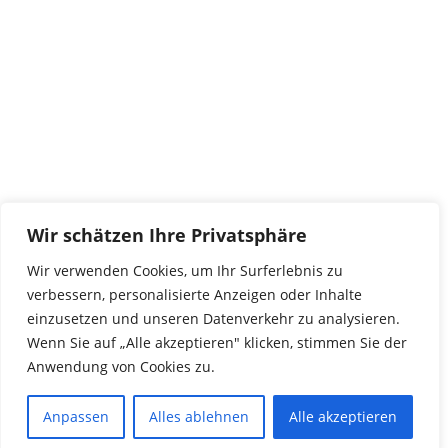
29690 Büchten
Im alten Dorf 4
Tel 0172-4437307
service@tierwork.de
Spendenkonto
tierwork e.V.
Volksbank
Wir schätzen Ihre Privatsphäre
BLZ: 24060300
Konto: 4902218000
Wir verwenden Cookies, um Ihr Surferlebnis zu
IBAN: DE68240603004902218000
verbessern, personalisierte Anzeigen oder Inhalte
BIC: GENODEF1NBU
einzusetzen und unseren Datenverkehr zu analysieren.
Wenn Sie auf „Alle akzeptieren" klicken, stimmen Sie der
Anwendung von Cookies zu.
© 2016 Copyright by tierwork. All rights reserved.
Anpassen
Alles ablehnen
Alle akzeptieren