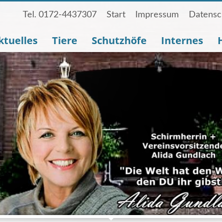
Tel. 0172-4437307
Start
Impressum
Datensc
ktuelles
Tiere
Schutzhöfe
Internes