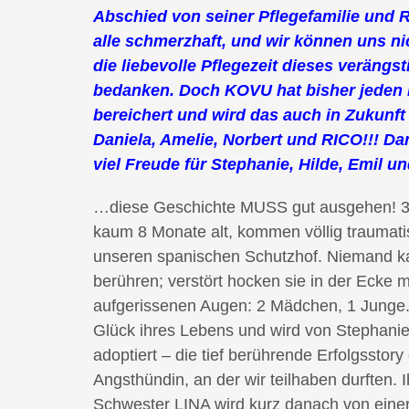
Abschied von seiner Pflegefamilie und R
alle schmerzhaft, und wir können uns ni
die liebevolle Pflegezeit dieses verängs
bedanken. Doch KOVU hat bisher jeden 
bereichert und wird das auch in Zukunf
Daniela, Amelie, Norbert und RICO!!! D
viel Freude für Stephanie, Hilde, Emil u
…diese Geschichte MUSS gut ausgehen! 3
kaum 8 Monate alt, kommen völlig traumatis
unseren spanischen Schutzhof. Niemand k
berühren; verstört hocken sie in der Ecke m
aufgerissenen Augen: 2 Mädchen, 1 Junge
Glück ihres Lebens und wird von Stephani
adoptiert – die tief berührende Erfolgsstory
Angsthündin, an der wir teilhaben durften. I
Schwester LINA wird kurz danach von einer