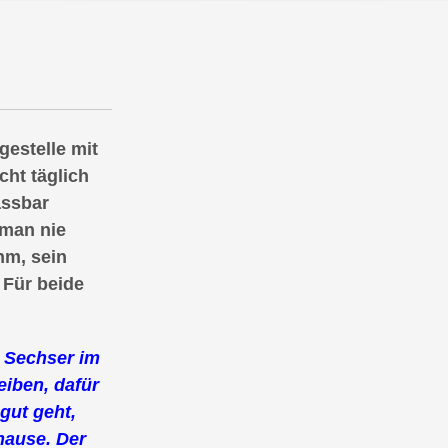
egestelle
mit
ht täglich
assbar
 man nie
hm, sein
 Für beide
 Sechser im
eiben, dafür
gut geht,
hause. Der