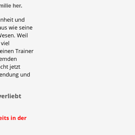
ilie her.
önheit und
aus wie seine
Wesen. Weil
viel
einen Trainer
Fremden
ht jetzt
wendung und
erliebt
its in der