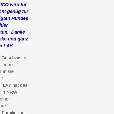
ICO wird für
cht genug für
tigten Hundes
hier
t tun. Danke
anke und ganz
nd LAY.
 Geschwister,
iert in
ann sie
it
. LAY hat das
e in NRW
 einer
hre
 Familie -nur