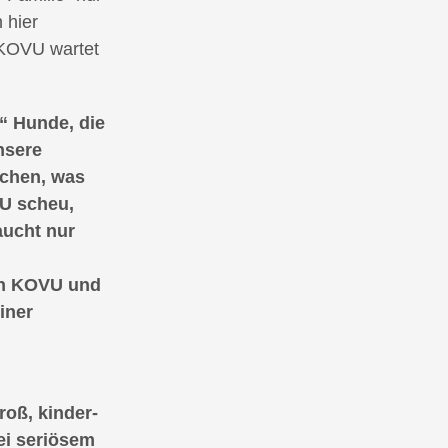
 hier
 KOVU wartet
“ Hunde, die
nsere
achen, was
VU scheu,
aucht nur
nn KOVU und
iner
roß, kinder-
ei seriösem