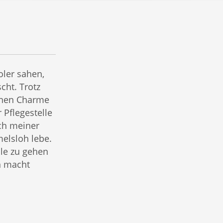
oler sahen,
cht. Trotz
inen Charme
 Pflegestelle
ich meiner
melsloh lebe.
ule zu gehen
n macht