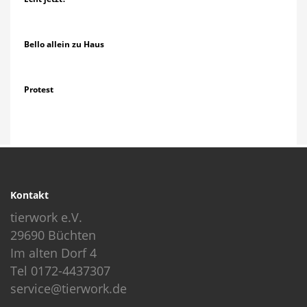
Bello allein zu Haus
Protest
Kontakt
tierwork e.V.
29690 Büchten
Im alten Dorf 4
Tel 0172-4437307
service@tierwork.de