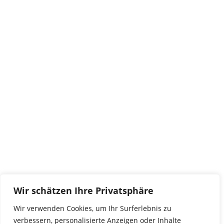
Kontakt
tierwork e.V.
29690 Büchten
Im alten Dorf 4
Tel 0172-4437307
service@tierwork.de
Spendenkonto
tierwork e.V.
Volksbank
Wir schätzen Ihre Privatsphäre
BLZ: 24060300
Konto: 4902218000
Wir verwenden Cookies, um Ihr Surferlebnis zu
IBAN: DE68240603004902218000
verbessern, personalisierte Anzeigen oder Inhalte