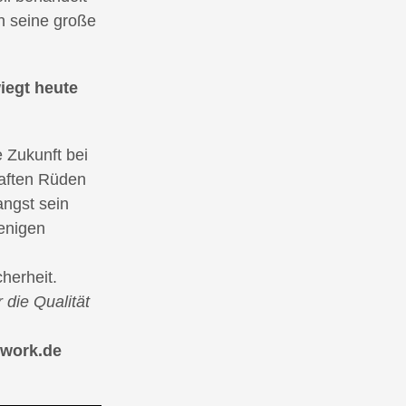
h seine große
wiegt heute
 Zukunft bei
haften Rüden
angst sein
wenigen
herheit.
 die Qualität
erwork.de