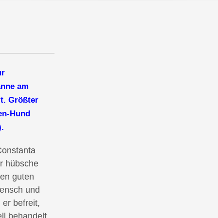
ur
hanne am
t. Größter
hen-Hund
.
Constanta
er hübsche
nen gut
en
Mensch und
r befreit,
ell behandelt