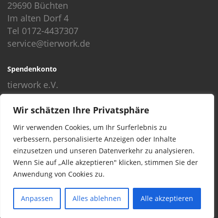
29690 Büchten
Im alten Dorf 4
Tel 0172-4437307
service@tierwork.de
Spendenkonto
tierwork e.V.
Volksbank
Wir schätzen Ihre Privatsphäre
BLZ: 24060300
Konto: 4902218000
Wir verwenden Cookies, um Ihr Surferlebnis zu
IBAN: DE68240603004902218000
verbessern, personalisierte Anzeigen oder Inhalte
BIC: GENODEF1NBU
einzusetzen und unseren Datenverkehr zu analysieren.
Wenn Sie auf „Alle akzeptieren" klicken, stimmen Sie der
Anwendung von Cookies zu.
© 2016 Copyright by tierwork. All rights reserved.
Anpassen
Alles ablehnen
Alle akzeptieren