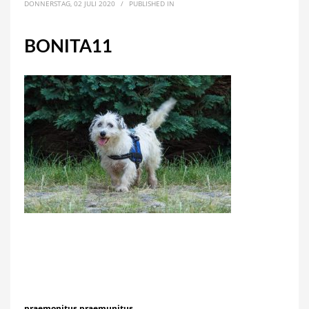
DONNERSTAG, 02 JULI 2020
/
PUBLISHED IN
BONITA11
praemonitus praemunitus