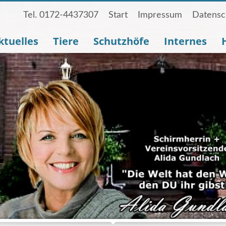
Tel. 0172-4437307
Start
Impressum
Datensc
ktuelles
Tiere
Schutzhöfe
Internes