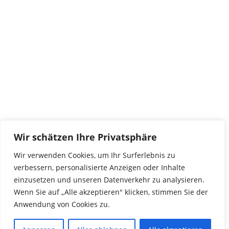
tierwork e.V.
29690 Büchten
Im alten Dorf 4
Tel 0172-4437307
service@tierwork.de
Spendenkonto
tierwork e.V.
Volksbank
Wir schätzen Ihre Privatsphäre
BLZ: 24060300
Konto: 4902218000
Wir verwenden Cookies, um Ihr Surferlebnis zu
IBAN: DE68240603004902218000
verbessern, personalisierte Anzeigen oder Inhalte
BIC: GENODEF1NBU
einzusetzen und unseren Datenverkehr zu analysieren.
Wenn Sie auf „Alle akzeptieren" klicken, stimmen Sie der
Anwendung von Cookies zu.
© 2016 Copyright by tierwork. All rights reserved.