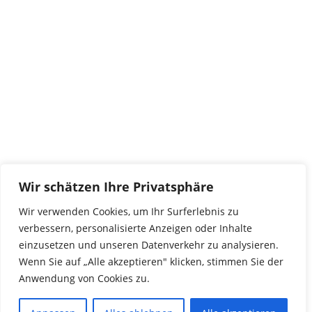
tierwork e.V.
29690 Büchten
Im alten Dorf 4
Tel 0172-4437307
service@tierwork.de
Spendenkonto
tierwork e.V.
Volksbank
Wir schätzen Ihre Privatsphäre
BLZ: 24060300
Konto: 4902218000
Wir verwenden Cookies, um Ihr Surferlebnis zu
IBAN: DE68240603004902218000
verbessern, personalisierte Anzeigen oder Inhalte
BIC: GENODEF1NBU
einzusetzen und unseren Datenverkehr zu analysieren.
Wenn Sie auf „Alle akzeptieren" klicken, stimmen Sie der
Anwendung von Cookies zu.
© 2016 Copyright by tierwork. All rights reserved.