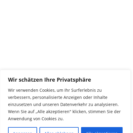
tierwork e.V.
29690 Büchten
Im alten Dorf 4
Tel 0172-4437307
service@tierwork.de
Spendenkonto
tierwork e.V.
Volksbank
Wir schätzen Ihre Privatsphäre
BLZ: 24060300
Konto: 4902218000
Wir verwenden Cookies, um Ihr Surferlebnis zu
IBAN: DE68240603004902218000
verbessern, personalisierte Anzeigen oder Inhalte
BIC: GENODEF1NBU
einzusetzen und unseren Datenverkehr zu analysieren.
Wenn Sie auf „Alle akzeptieren" klicken, stimmen Sie der
Anwendung von Cookies zu.
© 2016 Copyright by tierwork. All rights reserved.