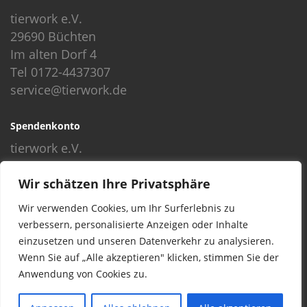
tierwork e.V.
29690 Büchten
Im alten Dorf 4
Tel 0172-4437307
service@tierwork.de
Spendenkonto
tierwork e.V.
Volksbank
Wir schätzen Ihre Privatsphäre
BLZ: 24060300
Konto: 4902218000
Wir verwenden Cookies, um Ihr Surferlebnis zu
IBAN: DE68240603004902218000
verbessern, personalisierte Anzeigen oder Inhalte
BIC: GENODEF1NBU
einzusetzen und unseren Datenverkehr zu analysieren.
Wenn Sie auf „Alle akzeptieren" klicken, stimmen Sie der
Anwendung von Cookies zu.
© 2016 Copyright by tierwork. All rights reserved.