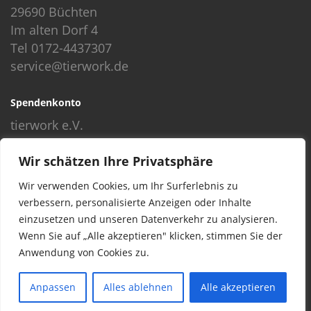
29690 Büchten
Im alten Dorf 4
Tel 0172-4437307
service@tierwork.de
Spendenkonto
tierwork e.V.
Volksbank
Wir schätzen Ihre Privatsphäre
BLZ: 24060300
Konto: 4902218000
Wir verwenden Cookies, um Ihr Surferlebnis zu
IBAN: DE68240603004902218000
verbessern, personalisierte Anzeigen oder Inhalte
BIC: GENODEF1NBU
einzusetzen und unseren Datenverkehr zu analysieren.
Wenn Sie auf „Alle akzeptieren" klicken, stimmen Sie der
Anwendung von Cookies zu.
© 2016 Copyright by tierwork. All rights reserved.
Anpassen
Alles ablehnen
Alle akzeptieren