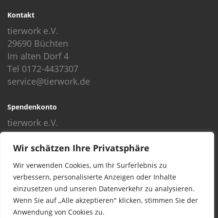
Kontakt
tierwork e.V.
29690 Büchten
Im alten Dorf 4
Tel 0172-4437307
service@tierwork.de
Spendenkonto
tierwork e.V.
Volksbank
Wir schätzen Ihre Privatsphäre
BLZ: 24060300
Konto: 4902218000
Wir verwenden Cookies, um Ihr Surferlebnis zu
IBAN: DE68240603004902218000
verbessern, personalisierte Anzeigen oder Inhalte
BIC: GENODEF1NBU
einzusetzen und unseren Datenverkehr zu analysieren.
Wenn Sie auf „Alle akzeptieren" klicken, stimmen Sie der
Anwendung von Cookies zu.