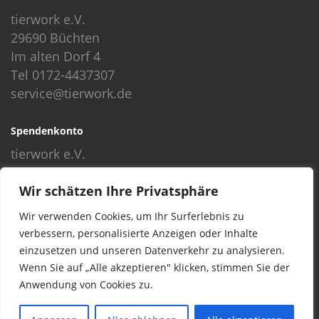
tierwork e.V.
29690 Büchten
Im alten Dorf 4
Tel 0172-4437307
service@tierwork.de
Spendenkonto
tierwork e.V.
Volksbank
Wir schätzen Ihre Privatsphäre
BLZ: 24060300
Konto: 4902218000
Wir verwenden Cookies, um Ihr Surferlebnis zu
IBAN: DE68240603004902218000
verbessern, personalisierte Anzeigen oder Inhalte
BIC: GENODEF1NBU
einzusetzen und unseren Datenverkehr zu analysieren.
Wenn Sie auf „Alle akzeptieren" klicken, stimmen Sie der
Anwendung von Cookies zu.
© 2016 Copyright by tierwork. All rights reserved.