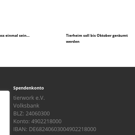
ss einmal sein…
Tierheim soll bis Oktober geräumt
werden
Spendenkonto
tierwork e.V.
Volksbank
BLZ: 24060300
Konto: 4902218000
IBAN: DE68240603004902218000