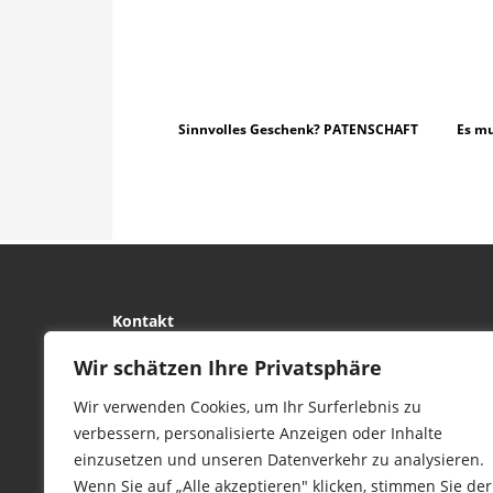
Sinnvolles Geschenk? PATENSCHAFT
Es mu
Kontakt
tierwork e.V.
Wir schätzen Ihre Privatsphäre
29690 Büchten
Wir verwenden Cookies, um Ihr Surferlebnis zu
Im alten Dorf 4
verbessern, personalisierte Anzeigen oder Inhalte
Tel 0172-4437307
einzusetzen und unseren Datenverkehr zu analysieren.
service@tierwork.de
Wenn Sie auf „Alle akzeptieren" klicken, stimmen Sie der