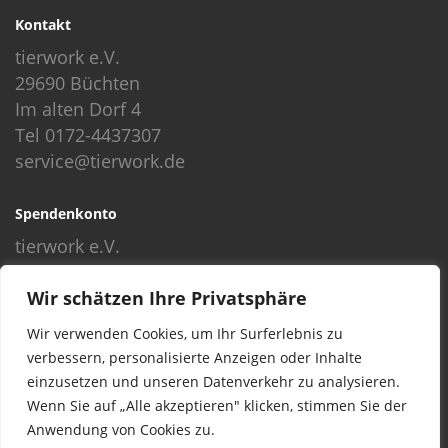
Kontakt
tierwork e.V.
29690 Büchten
Im alten Dorf 4
Tel 0172-4437307
service@tierwork.de
Spendenkonto
tierwork e.V.
Volksbank
Wir schätzen Ihre Privatsphäre
BLZ: 24060300
Konto: 4902218000
Wir verwenden Cookies, um Ihr Surferlebnis zu
IBAN: DE68240603004902218000
verbessern, personalisierte Anzeigen oder Inhalte
BIC: GENODEF1NBU
einzusetzen und unseren Datenverkehr zu analysieren.
Wenn Sie auf „Alle akzeptieren" klicken, stimmen Sie der
Anwendung von Cookies zu.