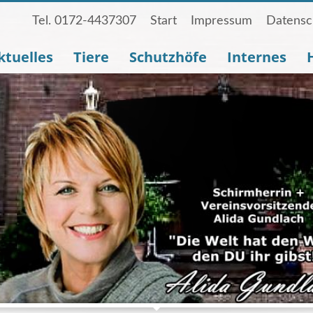
Tel. 0172-4437307
Start
Impressum
Datensc
ktuelles
Tiere
Schutzhöfe
Internes