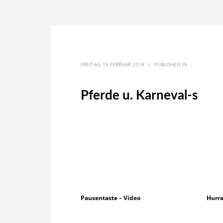
FREITAG, 16 FEBRUAR 2018
/
PUBLISHED IN
Pferde u. Karneval-s
Pausentaste – Video
Hurra