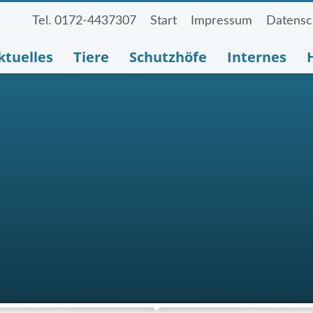
Tel. 0172-4437307
Start
Impressum
Datensc
ktuelles
Tiere
Schutzhöfe
Internes