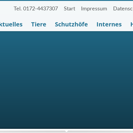
Tel. 0172-4437307
Start
Impressum
Datensc
ktuelles
Tiere
Schutzhöfe
Internes