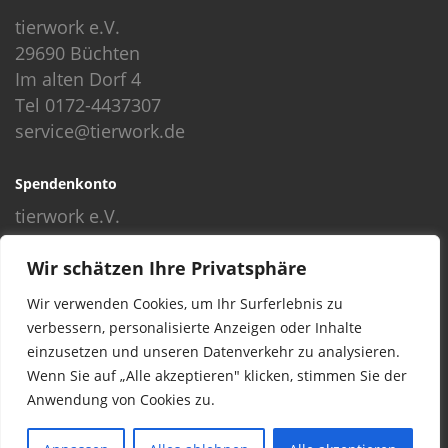
tierwork e.V.
29690 Büchten
Im alten Dorf 4
Tel 0172-4437307
service@tierwork.de
Spendenkonto
tierwork e.V.
Volksbank
Wir schätzen Ihre Privatsphäre
BLZ: 24060300
Konto: 4902218000
Wir verwenden Cookies, um Ihr Surferlebnis zu
IBAN: DE68240603004902218000
verbessern, personalisierte Anzeigen oder Inhalte
BIC: GENODEF1NBU
einzusetzen und unseren Datenverkehr zu analysieren.
Wenn Sie auf „Alle akzeptieren" klicken, stimmen Sie der
Anwendung von Cookies zu.
© 2016 Copyright by tierwork. All rights reserved.