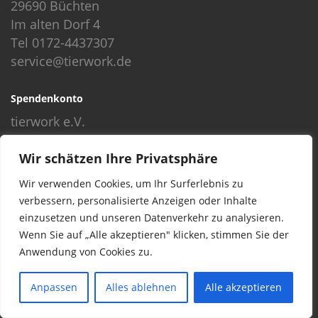
29690 Büchten
Im alten Dorf 4
Tel 0172-4437307
service@tierwork.de
Spendenkonto
tierwork e.V.
Volksbank
Wir schätzen Ihre Privatsphäre
BLZ: 24060300
Konto: 4902218000
Wir verwenden Cookies, um Ihr Surferlebnis zu
IBAN: DE68240603004902218000
verbessern, personalisierte Anzeigen oder Inhalte
BIC: GENODEF1NBU
einzusetzen und unseren Datenverkehr zu analysieren.
Wenn Sie auf „Alle akzeptieren" klicken, stimmen Sie der
Anwendung von Cookies zu.
© 2016 Copyright by tierwork. All rights reserved.
Anpassen
Alles ablehnen
Alle akzeptieren