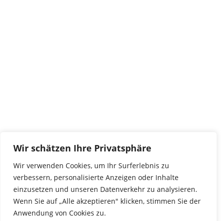
Kontakt
tierwork e.V.
29690 Büchten
Im alten Dorf 4
Tel 0172-4437307
service@tierwork.de
Spendenkonto
tierwork e.V.
Volksbank
Wir schätzen Ihre Privatsphäre
BLZ: 24060300
Konto: 4902218000
Wir verwenden Cookies, um Ihr Surferlebnis zu
IBAN: DE68240603004902218000
verbessern, personalisierte Anzeigen oder Inhalte
BIC: GENODEF1NBU
einzusetzen und unseren Datenverkehr zu analysieren.
Wenn Sie auf „Alle akzeptieren" klicken, stimmen Sie der
Anwendung von Cookies zu.