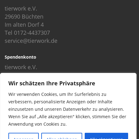
tierwork e.V.
29690 Büchten
Im alten Dorf 4
Tel 0172-4437307
service@tierwork.de
Spendenkonto
tierwork e.V.
Volksbank
Wir schätzen Ihre Privatsphäre
BLZ: 24060300
Konto: 4902218000
Wir verwenden Cookies, um Ihr Surferlebnis zu
IBAN: DE68240603004902218000
verbessern, personalisierte Anzeigen oder Inhalte
BIC: GENODEF1NBU
einzusetzen und unseren Datenverkehr zu analysieren.
Wenn Sie auf „Alle akzeptieren" klicken, stimmen Sie der
Anwendung von Cookies zu.
© 2016 Copyright by tierwork. All rights reserved.