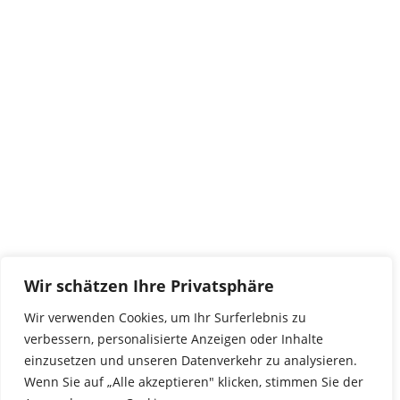
Kontakt
tierwork e.V.
29690 Büchten
Im alten Dorf 4
Tel 0172-4437307
service@tierwork.de
Spendenkonto
tierwork e.V.
Volksbank
Wir schätzen Ihre Privatsphäre
BLZ: 24060300
Konto: 4902218000
Wir verwenden Cookies, um Ihr Surferlebnis zu
IBAN: DE68240603004902218000
verbessern, personalisierte Anzeigen oder Inhalte
BIC: GENODEF1NBU
einzusetzen und unseren Datenverkehr zu analysieren.
Wenn Sie auf „Alle akzeptieren" klicken, stimmen Sie der