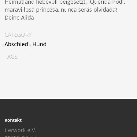
Heimatland liebevoll beigesetzt. Querida Podi,
maravillosa princesa, nunca serás olvidada!
Deine Alida
CATEGORY
Abschied
,
Hund
TAGS
Kontakt
tierwork e.V.