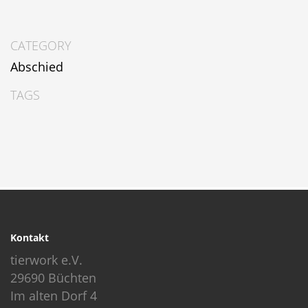
CATEGORY
Abschied
TAGS
Kontakt
tierwork e.V.
29690 Büchten
Im alten Dorf 4