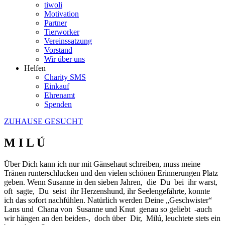
tiwoli
Motivation
Partner
Tierworker
Vereinssatzung
Vorstand
Wir über uns
Helfen
Charity SMS
Einkauf
Ehrenamt
Spenden
ZUHAUSE GESUCHT
M I L Ú
Über Dich kann ich nur mit Gänsehaut schreiben, muss meine
Tränen runterschlucken und den vielen schönen Erinnerungen Platz
geben. Wenn Susanne in den sieben Jahren, die Du bei ihr warst,
oft sagte, Du seist ihr Herzenshund, ihr Seelengefährte, konnte
ich das sofort nachfühlen. Natürlich werden Deine „Geschwister“
Lans und Chana von Susanne und Knut genau so geliebt -auch
wir hängen an den beiden-, doch über Dir, Milú, leuchtete stets ein