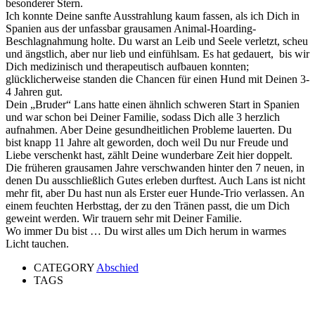
besonderer Stern.
Ich konnte Deine sanfte Ausstrahlung kaum fassen, als ich Dich in
Spanien aus der unfassbar grausamen Animal-Hoarding-
Beschlagnahmung holte. Du warst an Leib und Seele verletzt, scheu
und ängstlich, aber nur lieb und einfühlsam. Es hat gedauert, bis wir
Dich medizinisch und therapeutisch aufbauen konnten;
glücklicherweise standen die Chancen für einen Hund mit Deinen 3-
4 Jahren gut.
Dein „Bruder“ Lans hatte einen ähnlich schweren Start in Spanien
und war schon bei Deiner Familie, sodass Dich alle 3 herzlich
aufnahmen. Aber Deine gesundheitlichen Probleme lauerten. Du
bist knapp 11 Jahre alt geworden, doch weil Du nur Freude und
Liebe verschenkt hast, zählt Deine wunderbare Zeit hier doppelt.
Die früheren grausamen Jahre verschwanden hinter den 7 neuen, in
denen Du ausschließlich Gutes erleben durftest. Auch Lans ist nicht
mehr fit, aber Du hast nun als Erster euer Hunde-Trio verlassen. An
einem feuchten Herbsttag, der zu den Tränen passt, die um Dich
geweint werden. Wir trauern sehr mit Deiner Familie.
Wo immer Du bist … Du wirst alles um Dich herum in warmes
Licht tauchen.
CATEGORY
Abschied
TAGS