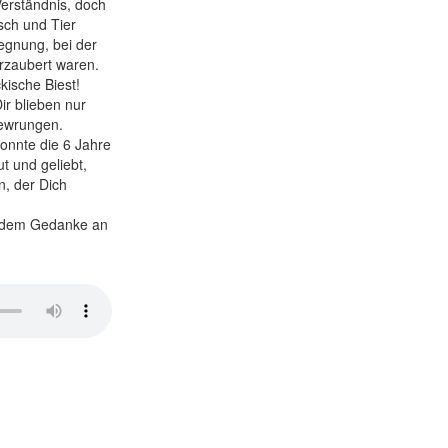
erständnis, doch
sch und Tier
egnung, bei der
erzaubert waren.
kische Biest!
r blieben nur
gewrungen.
konnte die 6 Jahre
t und geliebt,
n, der Dich
 jedem Gedanke an