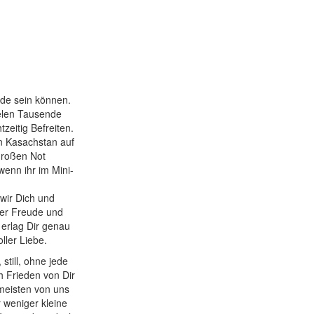
de sein können.
elen Tausende
zeitig Befreiten.
n Kasachstan auf
 großen Not
enn ihr im Mini-
wir Dich und
her Freude und
 erlag Dir genau
ller Liebe.
still, ohne jede
h Frieden von Dir
meisten von uns
weniger kleine