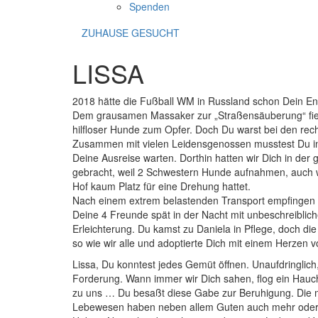
Spenden
ZUHAUSE GESUCHT
LISSA
2018 hätte die Fußball WM in Russland schon Dein En
Dem grausamen Massaker zur „Straßensäuberung“ fi
hilfloser Hunde zum Opfer. Doch Du warst bei den recht
Zusammen mit vielen Leidensgenossen musstest Du i
Deine Ausreise warten. Dorthin hatten wir Dich in der
gebracht, weil 2 Schwestern Hunde aufnahmen, auch w
Hof kaum Platz für eine Drehung hattet.
Nach einem extrem belastenden Transport empfingen 
Deine 4 Freunde spät in der Nacht mit unbeschreiblic
Erleichterung. Du kamst zu Daniela in Pflege, doch die
so wie wir alle und adoptierte Dich mit einem Herzen vo
Lissa, Du konntest jedes Gemüt öffnen. Unaufdringlich, 
Forderung. Wann immer wir Dich sahen, flog ein Hauc
zu uns … Du besaßt diese Gabe zur Beruhigung. Die 
Lebewesen haben neben allem Guten auch mehr oder 