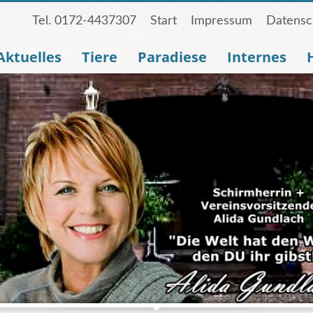
Tel. 0172-4437307
Start
Impressum
Datensc
Aktuelles
Tiere
Paradiese
Internes