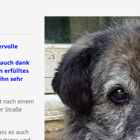
rvolle
 auch dank
n erfülltes
ihn sehr
at nach einem
r Straße
ass es auch