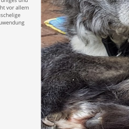
 ruhiges und
ht vor allem
uschelige
Zuwendung