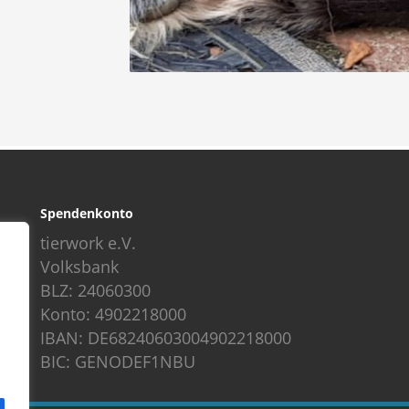
Spendenkonto
tierwork e.V.
Volksbank
BLZ: 24060300
Konto: 4902218000
IBAN: DE68240603004902218000
BIC: GENODEF1NBU