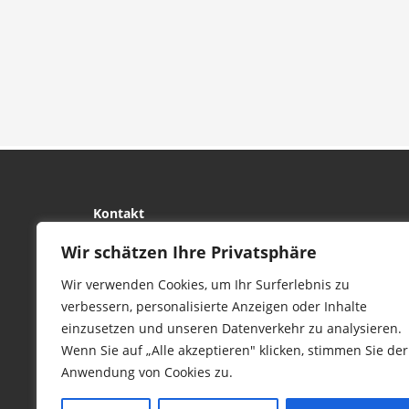
Kontakt
tierwork e.V.
Wir schätzen Ihre Privatsphäre
29690 Büchten
Wir verwenden Cookies, um Ihr Surferlebnis zu
Im alten Dorf 4
verbessern, personalisierte Anzeigen oder Inhalte
Tel 0172-4437307
einzusetzen und unseren Datenverkehr zu analysieren.
service@tierwork.de
Wenn Sie auf „Alle akzeptieren" klicken, stimmen Sie der
Anwendung von Cookies zu.