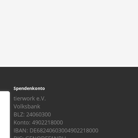
Spendenkonto
tierwork e.V.
Volksbank
BLZ: 24060300
Konto: 4902218000
IBAN: DE68240603004902218000