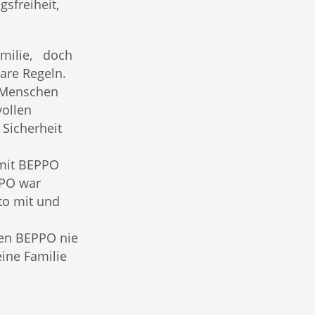
gsfreiheit,
Familie, doch
are Regeln.
 Menschen
vollen
 Sicherheit
 mit BEPPO
PPO war
uto mit und
den BEPPO nie
ine Familie