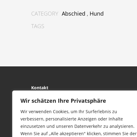
CATEGORY
Abschied
,
Hund
TAGS
Kontakt
tierwork e.V.
Wir schätzen Ihre Privatsphäre
29690 Büchten
Wir verwenden Cookies, um Ihr Surferlebnis zu
Im alten Dorf 4
verbessern, personalisierte Anzeigen oder Inhalte
Tel 0172-4437307
einzusetzen und unseren Datenverkehr zu analysieren.
service@tierwork.de
Wenn Sie auf „Alle akzeptieren" klicken, stimmen Sie der