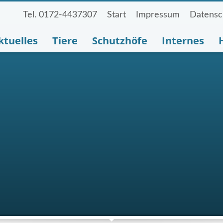
Tel. 0172-4437307
Start
Impressum
Datensc
ktuelles
Tiere
Schutzhöfe
Internes