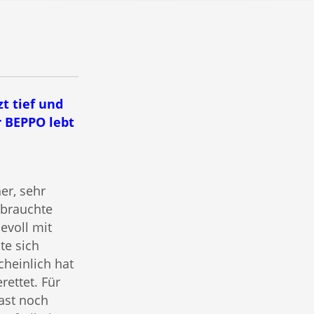
zt tief und
r BEPPO lebt
er, sehr
d brauchte
evoll mit
e sich
heinlich hat
rettet. Für
ast noch