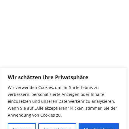
tierwork e.V.
29690 Büchten
Im alten Dorf 4
Tel 0172-4437307
service@tierwork.de
Spendenkonto
tierwork e.V.
Volksbank
Wir schätzen Ihre Privatsphäre
BLZ: 24060300
Konto: 4902218000
Wir verwenden Cookies, um Ihr Surferlebnis zu
IBAN: DE68240603004902218000
verbessern, personalisierte Anzeigen oder Inhalte
BIC: GENODEF1NBU
einzusetzen und unseren Datenverkehr zu analysieren.
Wenn Sie auf „Alle akzeptieren" klicken, stimmen Sie der
Anwendung von Cookies zu.
© 2016 Copyright by tierwork. All rights reserved.