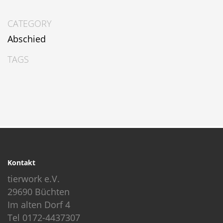
CATEGORY
Abschied
TAGS
Kontakt
tierwork e.V.
29690 Büchten
Im alten Dorf 4
Tel 0172-4437307