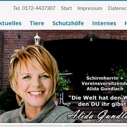
Tel. 0172-4437307
Start
Impressum
Datensc
ktuelles
Tiere
Schutzhöfe
Internes