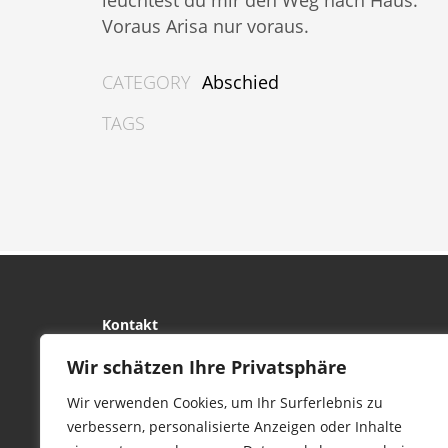
leuchtest du mir den Weg nach Haus.
Voraus Arisa nur voraus.
CATEGORY
Abschied
TAGS
Kontakt
tierwork e.V.
Wir schätzen Ihre Privatsphäre
29690 Büchten
Wir verwenden Cookies, um Ihr Surferlebnis zu
Im alten Dorf 4
verbessern, personalisierte Anzeigen oder Inhalte
Tel 0172-4437307