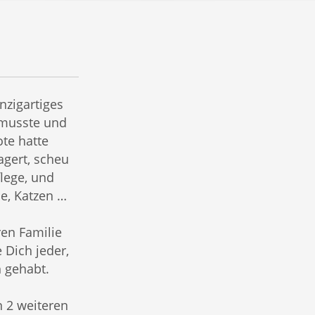
nzigartiges
musste und
te hatte
agert, scheu
lege, und
e, Katzen …
ren Familie
 Dich jeder,
h gehabt.
 2 weiteren