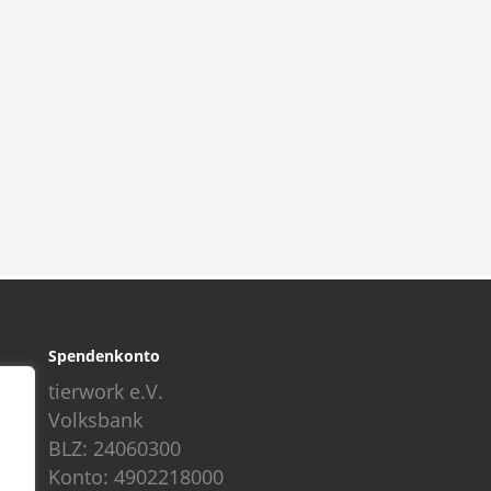
Spendenkonto
tierwork e.V.
Volksbank
BLZ: 24060300
Konto: 4902218000