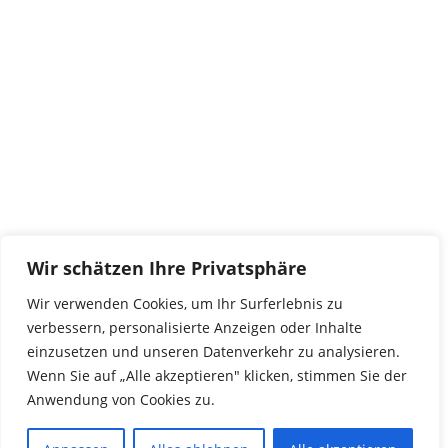
tierwork e.V.
29690 Büchten
Im alten Dorf 4
Tel 0172-4437307
service@tierwork.de
Spendenkonto
tierwork e.V.
Volksbank
Wir schätzen Ihre Privatsphäre
BLZ: 24060300
Konto: 4902218000
Wir verwenden Cookies, um Ihr Surferlebnis zu
IBAN: DE68240603004902218000
verbessern, personalisierte Anzeigen oder Inhalte
BIC: GENODEF1NBU
einzusetzen und unseren Datenverkehr zu analysieren.
Wenn Sie auf „Alle akzeptieren" klicken, stimmen Sie der
Anwendung von Cookies zu.
© 2016 Copyright by tierwork. All rights reserved.