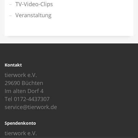
TV-Video-Clips
Veranstaltung
Kontakt
tierwork e.V.
29690 Büchten
Im alten Dorf 4
Tel 0172-4437307
service@tierwork.de
Spendenkonto
tierwork e.V.