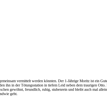
meinsam vermittelt werden könnten. Der 1-Jährige Moritz ist ein Gute
den ihn in der Tötungsstation in tiefem Leid neben dem traurigen Otto. D
nschen gewöhnt, freundlich, ruhig, stubenrein und bleibt auch mal allei
endwie geht.