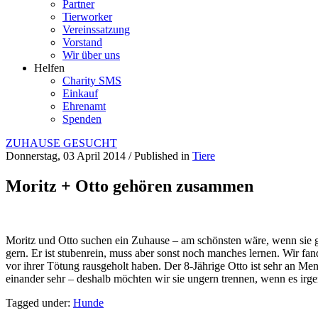
Partner
Tierworker
Vereinssatzung
Vorstand
Wir über uns
Helfen
Charity SMS
Einkauf
Ehrenamt
Spenden
ZUHAUSE GESUCHT
Donnerstag, 03 April 2014
/
Published in
Tiere
Moritz + Otto gehören zusammen
Moritz und Otto suchen ein Zuhause – am schönsten wäre, wenn sie ge
gern. Er ist stubenrein, muss aber sonst noch manches lernen. Wir fan
vor ihrer Tötung rausgeholt haben. Der 8-J
ährige Otto ist sehr an Me
einander sehr – deshalb möchten wir sie ungern trennen, wenn es irg
Tagged under:
Hunde