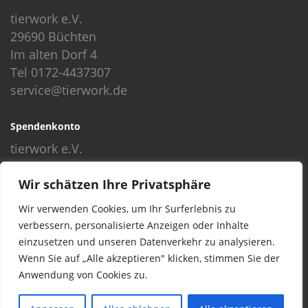
tierwork e.V.
29690 Büchten
Im alten Dorf 4
Tel 0172-4437307
service@tierwork.de
Spendenkonto
tierwork e.V.
Volksbank
Wir schätzen Ihre Privatsphäre
BLZ: 24060300
Konto: 4902218000
Wir verwenden Cookies, um Ihr Surferlebnis zu
IBAN: DE68240603004902218000
verbessern, personalisierte Anzeigen oder Inhalte
BIC: GENODEF1NBU
einzusetzen und unseren Datenverkehr zu analysieren.
Wenn Sie auf „Alle akzeptieren" klicken, stimmen Sie der
Anwendung von Cookies zu.
© 2016 Copyright by tierwork. All rights reserved.