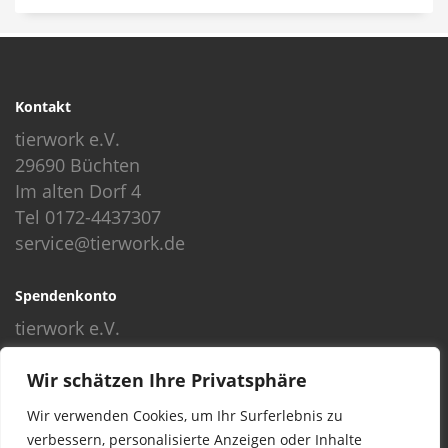
Kontakt
tierwork e.V.
29690 Büchten
Im alten Dorf 4
Tel 0172-4437307
service@tierwork.de
Spendenkonto
tierwork e.V.
Volksbank
Wir schätzen Ihre Privatsphäre
BLZ: 24060300
Konto: 4902218000
Wir verwenden Cookies, um Ihr Surferlebnis zu
IBAN: DE68240603004902218000
verbessern, personalisierte Anzeigen oder Inhalte