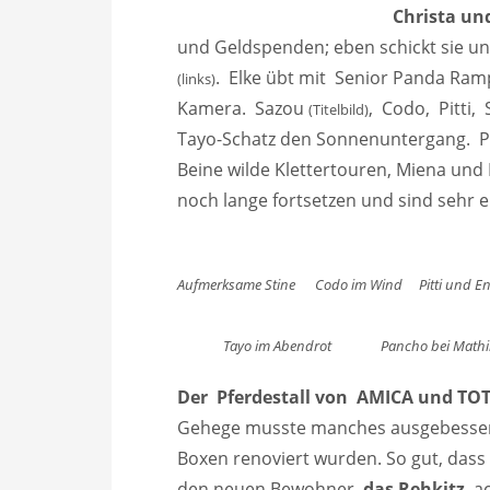
Christa un
und Geldspenden; eben schickt sie un
. Elke übt mit Senior Panda R
(links)
Kamera.
Sazou
, Codo, Pitti,
(Titelbild)
Tayo-Schatz den Sonnenuntergang. Pan
Beine wilde Klettertouren, Miena und
noch lange fortsetzen und sind sehr er
Aufmerksame Stine Codo im Wind Pitti und En
Tayo im Abendrot Pancho bei Mathilde 
Der Pferdestall von AMICA und T
Gehege musste manches ausgebessert
Boxen renoviert wurden. So gut, dass A
den neuen Bewohner,
das Rehkitz
, a