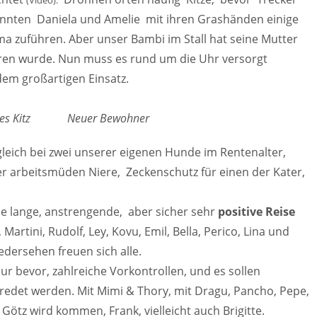
(Video).
nnten Daniela und Amelie mit ihren Grashänden einige
ma zuführen. Aber unser Bambi im Stall hat seine Mutter
hren wurde. Nun muss es rund um die Uhr versorgt
dem großartigen Einsatz.
tes Kitz Neuer Bewohner
leich bei zwei unserer eigenen Hunde im Rentenalter,
r arbeitsmüden Niere, Zeckenschutz für einen der Kater,
e lange, anstrengende, aber sicher sehr
positive Reise
rtini, Rudolf, Ley, Kovu, Emil, Bella, Perico, Lina und
edersehen freuen sich alle.
r bevor, zahlreiche Vorkontrollen, und es sollen
edet werden. Mit Mimi & Thory, mit Dragu, Pancho, Pepe,
 Götz wird kommen, Frank, vielleicht auch Brigitte.