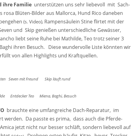
d ihre Familie
unterstützen uns sehr liebevoll mit Sach-
s rosa Blüten-Bilder aus Mallorca, Hund Rico daneben
ampengehen
Rampensäulein Stine flirtet mit der
(s. Video)
,
 Seven und Skip genießen unterschiedliche Gewässer,
cho liebt seine Ruhe bei Mathilde, Teo trotz seiner 3
 Baghi ihren Besuch. Diese wundervolle Liste könnten wir
füllt von allen Highlights und Kraftquellen.
ten Seven mit Freund Skip läuft rund
Entdecker Teo Miena, Baghi, Besuch
OTO
brauchte eine umfangreiche Dach-Reparatur, im
 werden. Da passte es prima, dass auch die Pferde-
mica jetzt nicht nur besser schläft, sondern liebevoll auf
chtet
Drohnen orten häufig Kitze, bevor Trecker