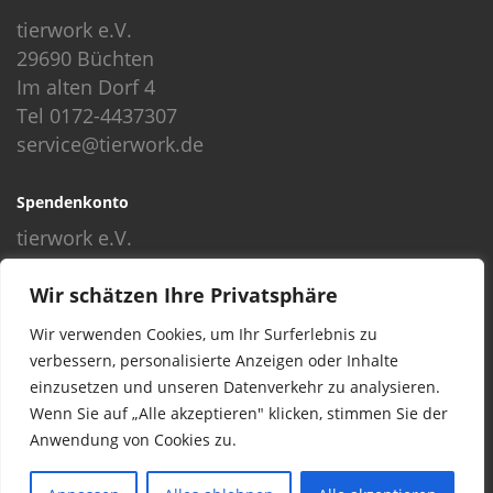
tierwork e.V.
29690 Büchten
Im alten Dorf 4
Tel 0172-4437307
service@tierwork.de
Spendenkonto
tierwork e.V.
Volksbank
Wir schätzen Ihre Privatsphäre
BLZ: 24060300
Konto: 4902218000
Wir verwenden Cookies, um Ihr Surferlebnis zu
IBAN: DE68240603004902218000
verbessern, personalisierte Anzeigen oder Inhalte
BIC: GENODEF1NBU
einzusetzen und unseren Datenverkehr zu analysieren.
Wenn Sie auf „Alle akzeptieren" klicken, stimmen Sie der
Anwendung von Cookies zu.
© 2016 Copyright by tierwork. All rights reserved.