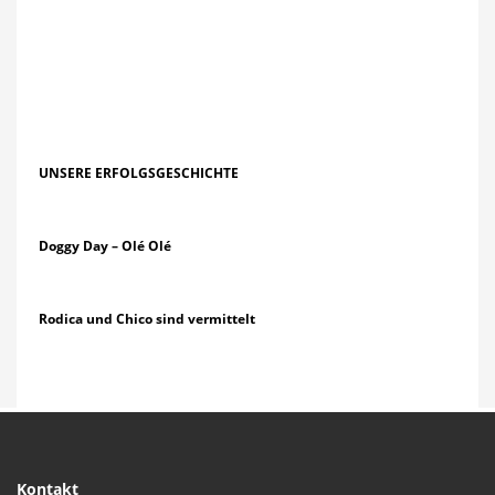
UNSERE ERFOLGSGESCHICHTE
Doggy Day – Olé Olé
Rodica und Chico sind vermittelt
Kontakt