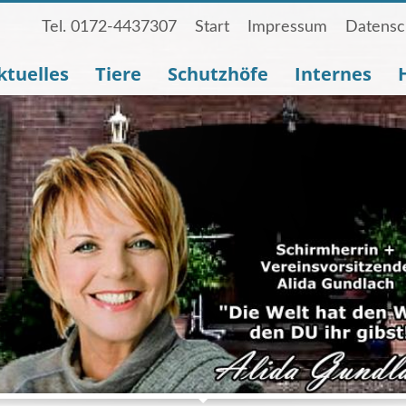
Tel. 0172-4437307
Start
Impressum
Datensc
ktuelles
Tiere
Schutzhöfe
Internes