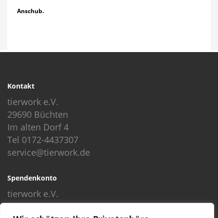
Anschub.
Kontakt
tierwork e.V.
29690 Büchten
Im alten Dorf 4
Tel 0172-4437307
service@tierwork.de
Spendenkonto
tierwork e.V.
Volksbank