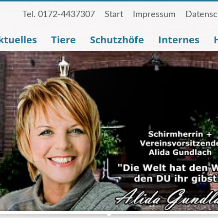
Tel. 0172-4437307
Start
Impressum
Datensc
ktuelles
Tiere
Schutzhöfe
Internes