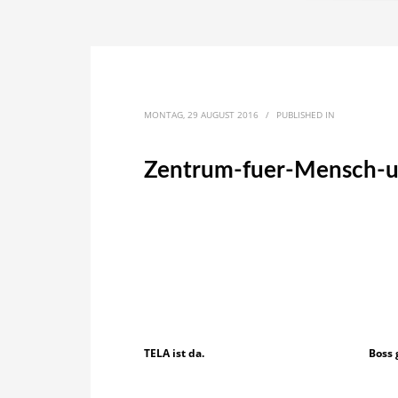
MONTAG, 29 AUGUST 2016
/
PUBLISHED IN
Zentrum-fuer-Mensch-un
TELA ist da.
Boss 