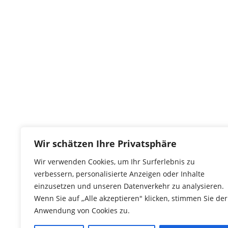
Kontakt
tierwork e.V.
Wir schätzen Ihre Privatsphäre
29690 Büchten
Wir verwenden Cookies, um Ihr Surferlebnis zu
Im alten Dorf 4
verbessern, personalisierte Anzeigen oder Inhalte
Tel 0172-4437307
einzusetzen und unseren Datenverkehr zu analysieren.
service@tierwork.de
Wenn Sie auf „Alle akzeptieren" klicken, stimmen Sie der
Anwendung von Cookies zu.