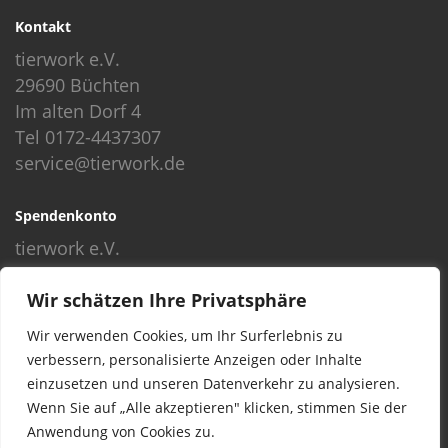
Kontakt
tierwork e.V.
29690 Büchten
Im alten Dorf 4
Tel 0172-4437307
service@tierwork.de
Spendenkonto
tierwork e.V.
Volksbank
Wir schätzen Ihre Privatsphäre
BLZ: 24060300
Konto: 4902218000
Wir verwenden Cookies, um Ihr Surferlebnis zu
IBAN: DE68240603004902218000
verbessern, personalisierte Anzeigen oder Inhalte
BIC: GENODEF1NBU
einzusetzen und unseren Datenverkehr zu analysieren.
Wenn Sie auf „Alle akzeptieren" klicken, stimmen Sie der
Anwendung von Cookies zu.